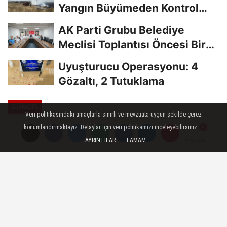
Yangın Büyümeden Kontrol
Altına Alındı
AK Parti Grubu Belediye
Meclisi Toplantısı Öncesi Bir
Araya Geldi
Uyuşturucu Operasyonu: 4
Gözaltı, 2 Tutuklama
GÜNCEL
Veri politikasındaki amaçlarla sınırlı ve mevzuata uygun şekilde çerez
Yayınlanma: 12 Eylül 2025 - 15:46
konumlandırmaktayız. Detaylar için veri politikamızı inceleyebilirsiniz.
AYRINTILAR
TAMAM
Yorumlar
Yorumlar
Edirneli esnaftan yeşil gelecek
için anlamlı proje
12 Eylül 2025 - 15:46
GÜNCEL