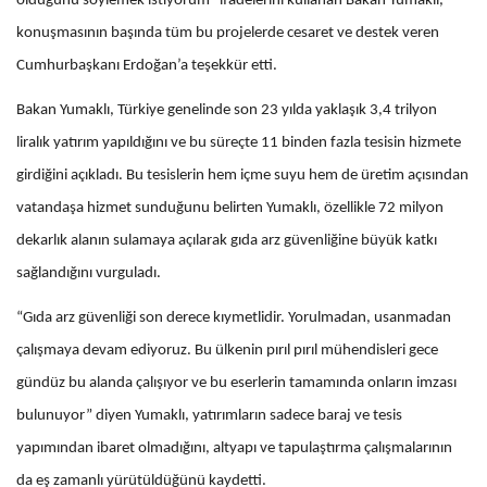
olduğunu söylemek istiyorum” ifadelerini kullanan Bakan Yumaklı,
konuşmasının başında tüm bu projelerde cesaret ve destek veren
Cumhurbaşkanı Erdoğan’a teşekkür etti.
Bakan Yumaklı, Türkiye genelinde son 23 yılda yaklaşık 3,4 trilyon
liralık yatırım yapıldığını ve bu süreçte 11 binden fazla tesisin hizmete
girdiğini açıkladı. Bu tesislerin hem içme suyu hem de üretim açısından
vatandaşa hizmet sunduğunu belirten Yumaklı, özellikle 72 milyon
dekarlık alanın sulamaya açılarak gıda arz güvenliğine büyük katkı
sağlandığını vurguladı.
“Gıda arz güvenliği son derece kıymetlidir. Yorulmadan, usanmadan
çalışmaya devam ediyoruz. Bu ülkenin pırıl pırıl mühendisleri gece
gündüz bu alanda çalışıyor ve bu eserlerin tamamında onların imzası
bulunuyor” diyen Yumaklı, yatırımların sadece baraj ve tesis
yapımından ibaret olmadığını, altyapı ve tapulaştırma çalışmalarının
da eş zamanlı yürütüldüğünü kaydetti.