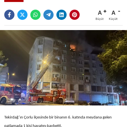
A
A
Büyüt
Küçült
Tekirdağ’ın Çorlu ilçesinde bir binanın 6. katında meydana gelen
patlamada 1 kişi hayatını kaybetti.