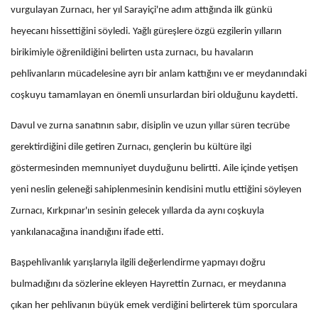
vurgulayan Zurnacı, her yıl Sarayiçi'ne adım attığında ilk günkü
heyecanı hissettiğini söyledi. Yağlı güreşlere özgü ezgilerin yılların
birikimiyle öğrenildiğini belirten usta zurnacı, bu havaların
pehlivanların mücadelesine ayrı bir anlam kattığını ve er meydanındaki
coşkuyu tamamlayan en önemli unsurlardan biri olduğunu kaydetti.
Davul ve zurna sanatının sabır, disiplin ve uzun yıllar süren tecrübe
gerektirdiğini dile getiren Zurnacı, gençlerin bu kültüre ilgi
göstermesinden memnuniyet duyduğunu belirtti. Aile içinde yetişen
yeni neslin geleneği sahiplenmesinin kendisini mutlu ettiğini söyleyen
Zurnacı, Kırkpınar'ın sesinin gelecek yıllarda da aynı coşkuyla
yankılanacağına inandığını ifade etti.
Başpehlivanlık yarışlarıyla ilgili değerlendirme yapmayı doğru
bulmadığını da sözlerine ekleyen Hayrettin Zurnacı, er meydanına
çıkan her pehlivanın büyük emek verdiğini belirterek tüm sporculara