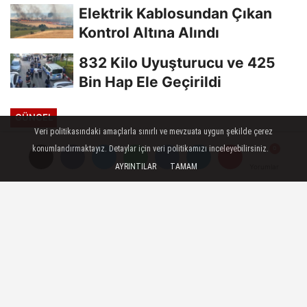
Elektrik Kablosundan Çıkan
Kontrol Altına Alındı
832 Kilo Uyuşturucu ve 425
Bin Hap Ele Geçirildi
GÜNCEL
Veri politikasındaki amaçlarla sınırlı ve mevzuata uygun şekilde çerez
Yayınlanma: 10 Eylül 2025 - 15:16
konumlandırmaktayız. Detaylar için veri politikamızı inceleyebilirsiniz.
AYRINTILAR
TAMAM
Yorumlar
Yorumlar
Petek ve kombi bakımıyla
tasarruf ve konfor bir arada
10 Eylül 2025 - 15:16
GÜNCEL
A
A
Büyüt
Küçült