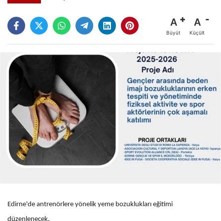
A
A
Büyüt
Küçült
Edirne'de antrenörlere yönelik yeme bozuklukları eğitimi
düzenlenecek.