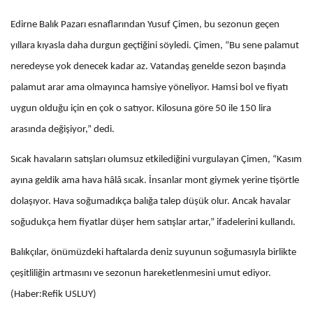
Edirne Balık Pazarı esnaflarından Yusuf Çimen, bu sezonun geçen
yıllara kıyasla daha durgun geçtiğini söyledi. Çimen, “Bu sene palamut
neredeyse yok denecek kadar az. Vatandaş genelde sezon başında
palamut arar ama olmayınca hamsiye yöneliyor. Hamsi bol ve fiyatı
uygun olduğu için en çok o satıyor. Kilosuna göre 50 ile 150 lira
arasında değişiyor,” dedi.
Sıcak havaların satışları olumsuz etkilediğini vurgulayan Çimen, “Kasım
ayına geldik ama hava hâlâ sıcak. İnsanlar mont giymek yerine tişörtle
dolaşıyor. Hava soğumadıkça balığa talep düşük olur. Ancak havalar
soğudukça hem fiyatlar düşer hem satışlar artar,” ifadelerini kullandı.
Balıkçılar, önümüzdeki haftalarda deniz suyunun soğumasıyla birlikte
çeşitliliğin artmasını ve sezonun hareketlenmesini umut ediyor.
(Haber:Refik USLUY)